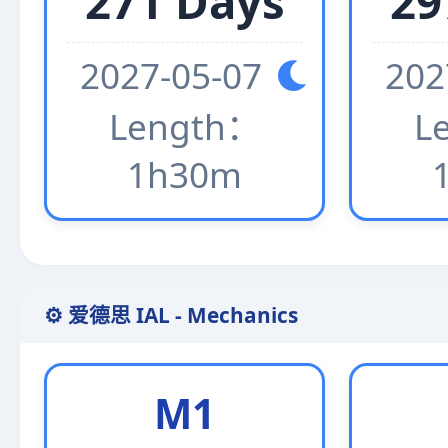
271 Days
29
2027-05-07
202
Length：
L
1h30m
⚙️ 爱德思 IAL - Mechanics
M1