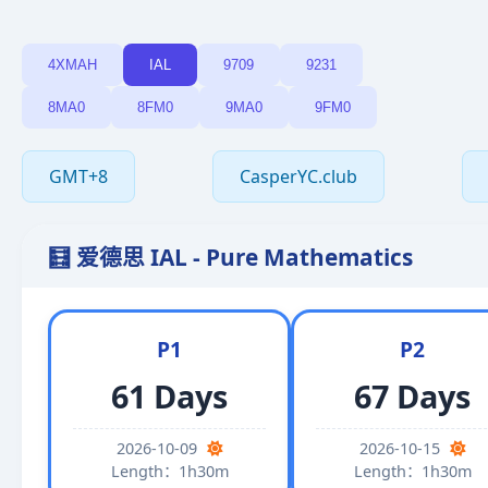
4XMAH
IAL
9709
9231
8MA0
8FM0
9MA0
9FM0
GMT+8
CasperYC.club
🧮 爱德思 IAL - Pure Mathematics
P1
P2
61 Days
67 Days
2026-10-09
2026-10-15
Length：1h30m
Length：1h30m