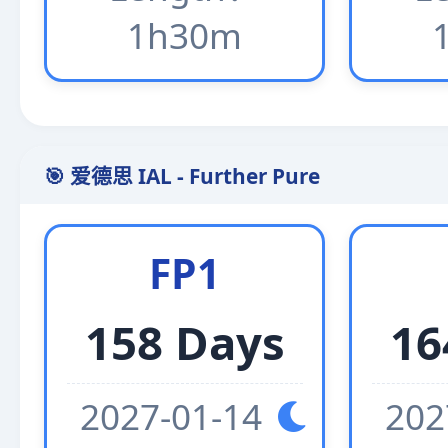
1h30m
🎯 爱德思 IAL - Further Pure
FP1
158 Days
16
2027-01-14
202