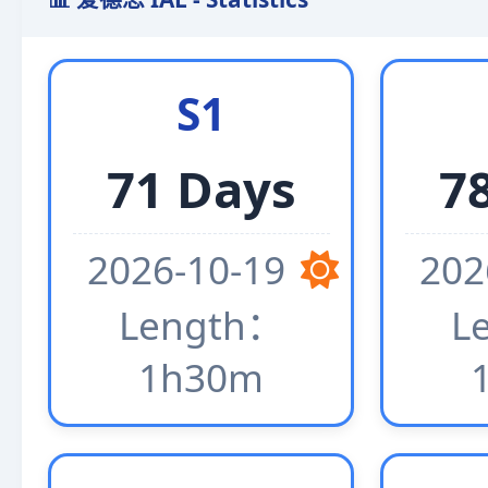
S1
71 Days
7
2026-10-19
202
Length：
L
1h30m