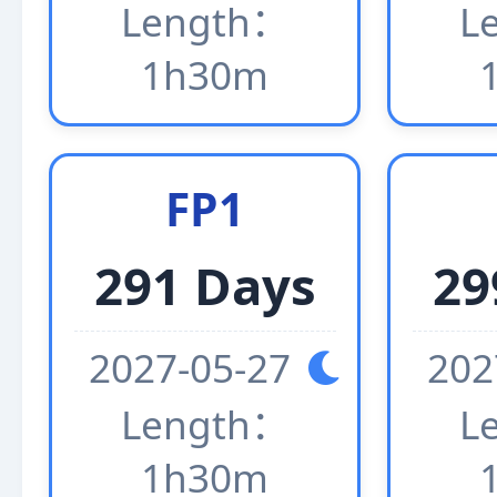
Length：
L
1h30m
FP1
291 Days
29
2027-05-27
202
Length：
L
1h30m