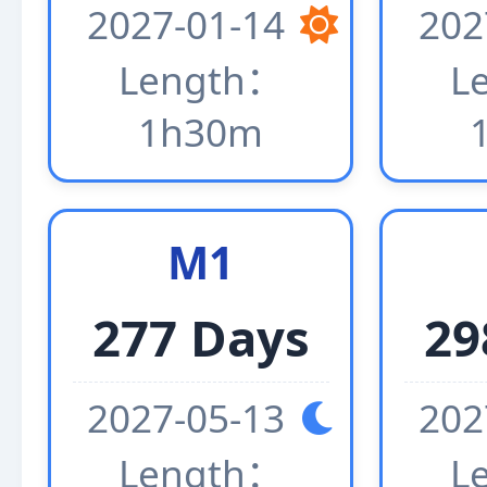
2027-01-14
202
Length：
L
1h30m
M1
277 Days
29
2027-05-13
202
Length：
L