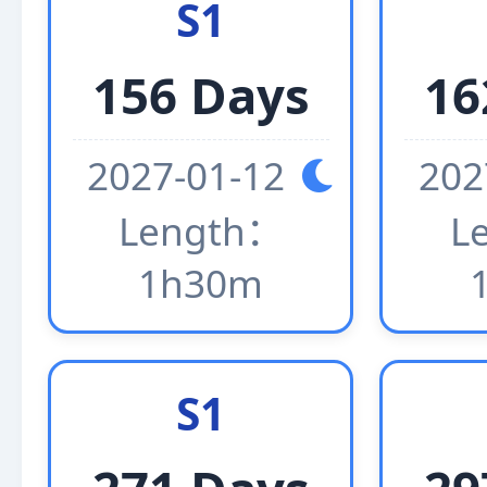
S1
156 Days
16
2027-01-12
202
Length：
L
1h30m
S1