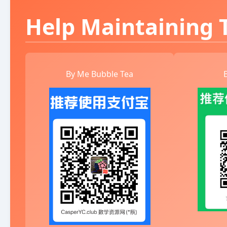
Help Maintaining T
By Me Bubble Tea