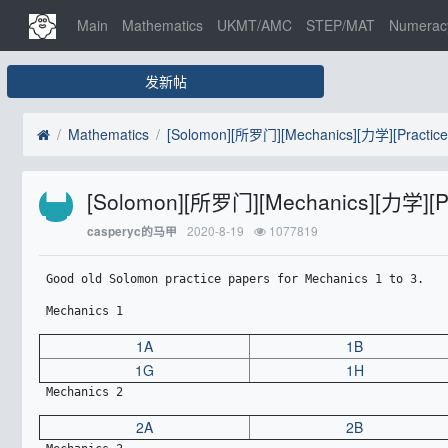
Main
Mathematics
UKMT/AMC
STEP/MAT
Numerac
发新帖
Mathematics
[Solomon][所罗门][Mechanics][力学][Practic
[Solomon][所罗门][Mechanics][力学][P
2020-8-19
1077819
casperyc的马甲
 Good old Solomon practice papers for Mechanics 1 to 3. 
 Mechanics 1
1A
1B
1G
1H
 Mechanics 2
2A
2B