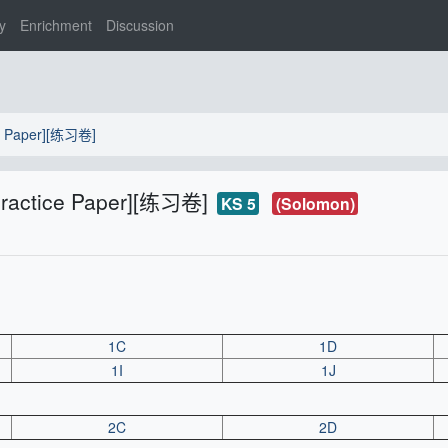
y
Enrichment
Discussion
e Paper][练习卷]
ractice Paper][练习卷]
KS 5
(Solomon)
1C
1D
1I
1J
2C
2D