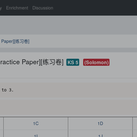
y
Enrichment
Discussion
e Paper][练习卷]
ractice Paper][练习卷]
KS 5
(Solomon)
 to 3. 
1C
1D
1I
1J