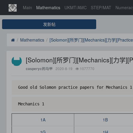
Main
Mathematics
UKMT/AMC
STEP/MAT
Numerac
发新帖
Mathematics
[Solomon][所罗门][Mechanics][力学][Practic
[Solomon][所罗门][Mechanics][力学][P
2020-8-19
1077770
casperyc的马甲
 Good old Solomon practice papers for Mechanics 1
 Mechanics 1
1A
1B
1G
1H