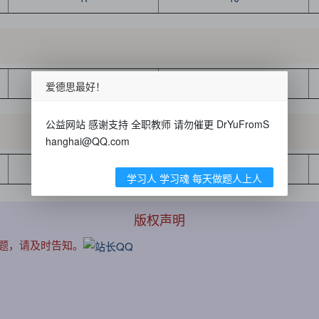
2C
2D
爱德思最好！
公益网站 感谢支持 全职教师 请勿催更 DrYuFromS
hanghai@QQ.com
3C
3D
学习人 学习魂 每天做题人上人
版权声明
问题，请及时告知。