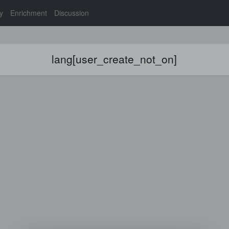
y
Enrichment
Discussion
lang[user_create_not_on]