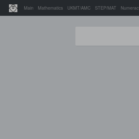
Main
Mathematics
UKMT/AMC
STEP/MAT
Numerac