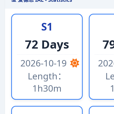
S1
72 Days
7
2026-10-19
202
Length：
L
1h30m