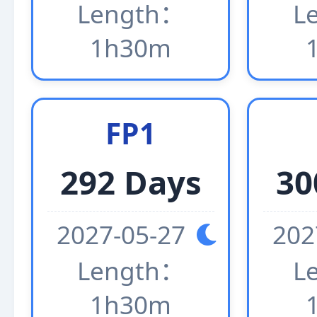
Length：
L
1h30m
FP1
292 Days
30
2027-05-27
202
Length：
L
1h30m