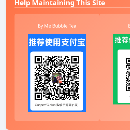
Help Maintaining This Site
By Me Bubble Tea