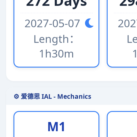
272 Days
29
2027-05-07
202
Length：
L
1h30m
⚙️ 爱德思 IAL - Mechanics
M1