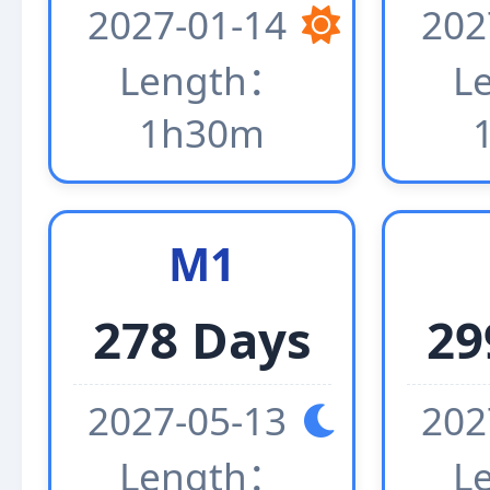
2027-01-14
202
Length：
L
1h30m
M1
278 Days
29
2027-05-13
202
Length：
L