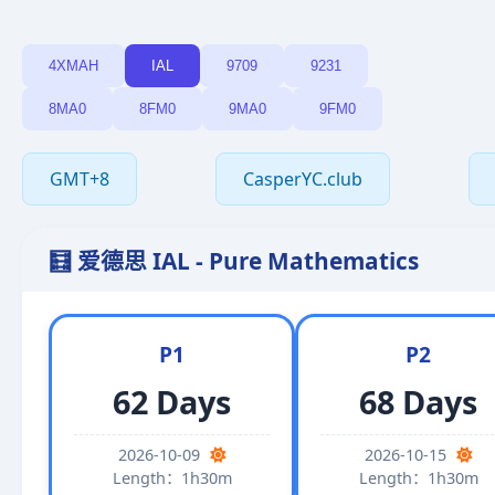
4XMAH
IAL
9709
9231
8MA0
8FM0
9MA0
9FM0
GMT+8
CasperYC.club
🧮 爱德思 IAL - Pure Mathematics
P1
P2
62 Days
68 Days
2026-10-09
2026-10-15
Length：1h30m
Length：1h30m