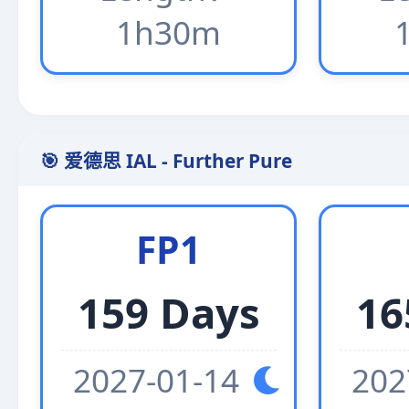
1h30m
🎯 爱德思 IAL - Further Pure
FP1
159 Days
16
2027-01-14
202