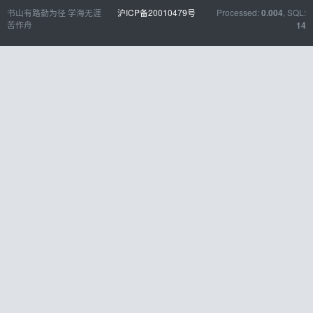
书山有路勤为径 学海无涯
沪ICP备20010479号
Processed:
, SQL:
0.004
苦作舟
14