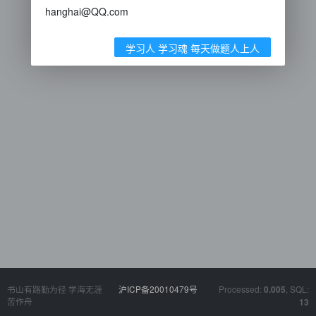
hanghai@QQ.com
学习人 学习魂 每天做题人上人
书山有路勤为径 学海无涯
沪ICP备20010479号
Processed:
, SQL:
0.005
苦作舟
13