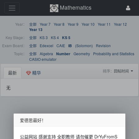
Mathematics
Year：
全部
Year 7
Year 8
Year 9
Year 10
Year 11
Year 12
Year 13
Key Stage：
全部
KS 3
KS 4
KS 5
Exam Board：
全部
Edexcel
CAIE
(Solomon)
Revision
IB
Topic：
全部
Algebra
Geometry
Probability and Statistics
Number
CASIO emulator
排序：
回帖时间
最新
精华
无
爱德思最好！
公益网站 感谢支持 全职教师 请勿催更 DrYuFromS