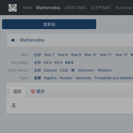
Main
Mathematics
UKMT/AMC
STEP/MAT
Numerac
发新帖
Mathematics
Year：
全部
Year 7
Year 8
Year 9
Year 10
Year 11
Year 12
Y
Key Stage：
全部
KS 3
KS 4
KS 5
Exam Board：
全部
Edexcel
CAIE
(Solomon)
Revision
IB
Topic：
Algebra
Number
Geometry
Probability and Statistic
全部
最新
精华
无