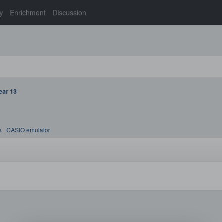
y
Enrichment
Discussion
ear 13
s
CASIO emulator