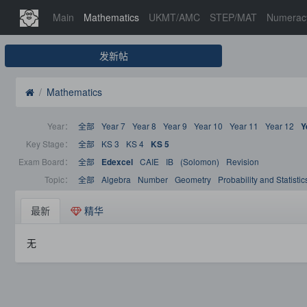
Main
Mathematics
UKMT/AMC
STEP/MAT
Numerac
发新帖
Mathematics
Year：
全部
Year 7
Year 8
Year 9
Year 10
Year 11
Year 12
Y
Key Stage：
全部
KS 3
KS 4
KS 5
Exam Board：
全部
CAIE
IB
(Solomon)
Revision
Edexcel
Topic：
全部
Algebra
Number
Geometry
Probability and Statistic
最新
精华
无