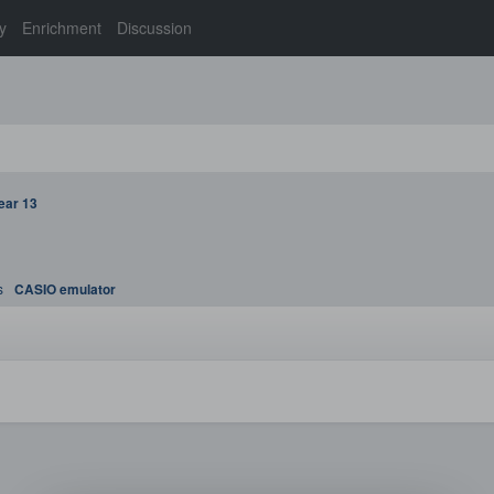
y
Enrichment
Discussion
ear 13
s
CASIO emulator