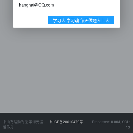
hanghai@QQ.com
学习人 学习魂 每天做题人上人
书山有路勤为径 学海无涯
沪ICP备20010479号
Processed:
, SQL:
0.004
苦作舟
13