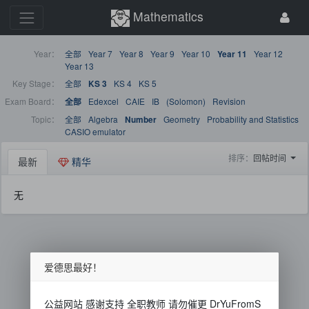
Mathematics
Year：
全部
Year 7
Year 8
Year 9
Year 10
Year 12
Year 11
Year 13
Key Stage：
全部
KS 4
KS 5
KS 3
Exam Board：
Edexcel
CAIE
IB
(Solomon)
Revision
全部
Topic：
全部
Algebra
Geometry
Probability and Statistics
Number
CASIO emulator
排序：
回帖时间
最新
精华
无
爱德思最好！
公益网站 感谢支持 全职教师 请勿催更 DrYuFromS