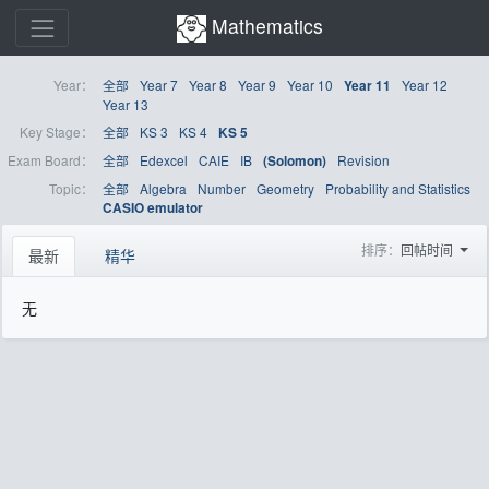
Mathematics
Year：
全部
Year 7
Year 8
Year 9
Year 10
Year 12
Year 11
Year 13
Key Stage：
全部
KS 3
KS 4
KS 5
Exam Board：
全部
Edexcel
CAIE
IB
Revision
(Solomon)
Topic：
全部
Algebra
Number
Geometry
Probability and Statistics
CASIO emulator
排序：
回帖时间
最新
精华
无