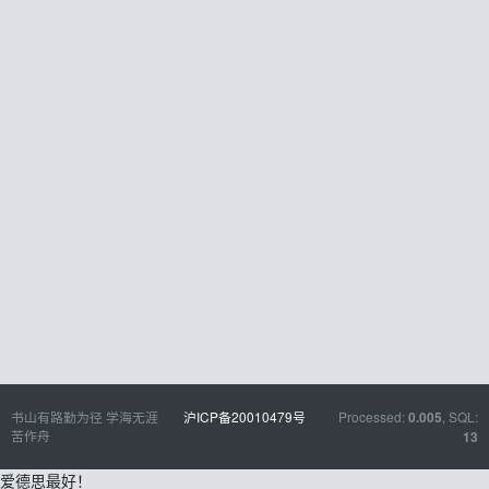
书山有路勤为径 学海无涯
沪ICP备20010479号
Processed:
, SQL:
0.005
苦作舟
13
爱德思最好！