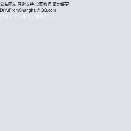
公益网站 感谢支持 全职教师 请勿催更
DrYuFromShanghai@QQ.com
学习人 学习魂 每天做题人上人