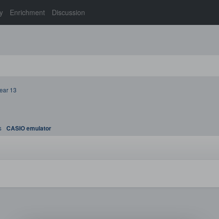
y
Enrichment
Discussion
ear 13
s
CASIO emulator