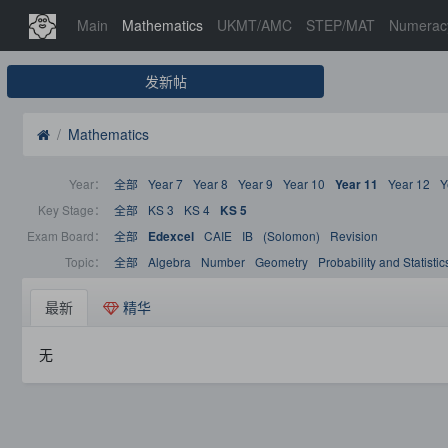
Main
Mathematics
UKMT/AMC
STEP/MAT
Numerac
发新帖
Mathematics
Year：
全部
Year 7
Year 8
Year 9
Year 10
Year 12
Y
Year 11
Key Stage：
全部
KS 3
KS 4
KS 5
Exam Board：
全部
CAIE
IB
(Solomon)
Revision
Edexcel
Topic：
全部
Algebra
Number
Geometry
Probability and Statistic
最新
精华
无