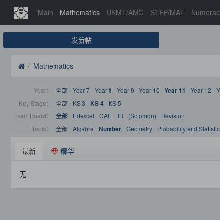
Main
Mathematics
UKMT/AMC
STEP/MAT
Numerac
发新帖
Mathematics
Year：
全部
Year 7
Year 8
Year 9
Year 10
Year 12
Y
Year 11
Key Stage：
全部
KS 3
KS 5
KS 4
Exam Board：
Edexcel
CAIE
IB
(Solomon)
Revision
全部
Topic：
全部
Algebra
Geometry
Probability and Statistic
Number
最新
精华
无