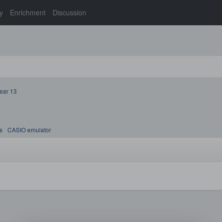
y
Enrichment
Discussion
ear 13
s
CASIO emulator