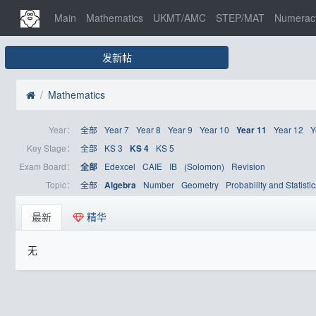
Main
Mathematics
UKMT/AMC
STEP/MAT
Numerac
发新帖
Mathematics
Year：
全部
Year 7
Year 8
Year 9
Year 10
Year 12
Y
Year 11
Key Stage：
全部
KS 3
KS 5
KS 4
Exam Board：
Edexcel
CAIE
IB
(Solomon)
Revision
全部
Topic：
全部
Number
Geometry
Probability and Statistic
Algebra
最新
精华
无