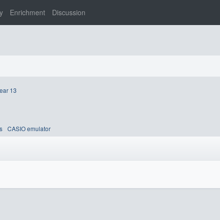
y
Enrichment
Discussion
ear 13
s
CASIO emulator