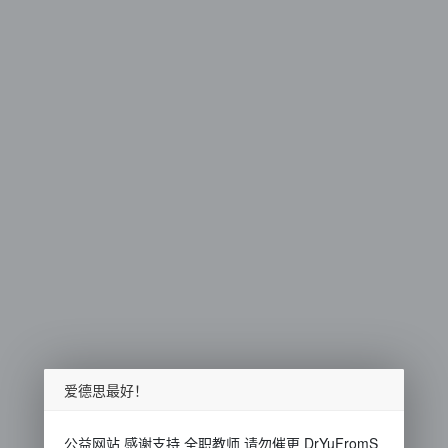
爱德思最好！
公益网站 感谢支持 全职教师 请勿催更 DrYuFromS