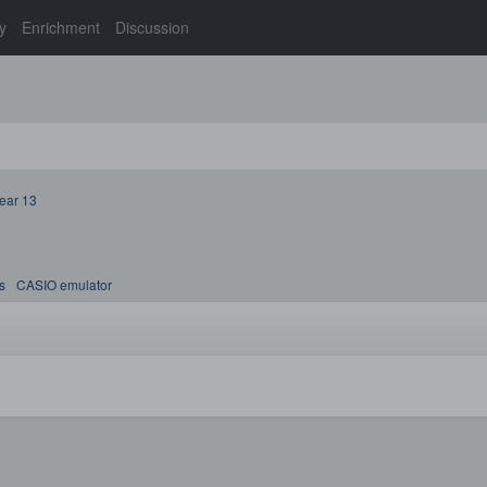
y
Enrichment
Discussion
ear 13
s
CASIO emulator