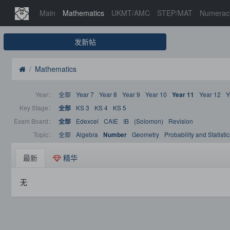
Main
Mathematics
UKMT/AMC
STEP/MAT
Numerac
发新帖
Mathematics
Year：
全部
Year 7
Year 8
Year 9
Year 10
Year 12
Y
Year 11
Key Stage：
KS 3
KS 4
KS 5
全部
Exam Board：
Edexcel
CAIE
IB
(Solomon)
Revision
全部
Topic：
全部
Algebra
Geometry
Probability and Statistic
Number
最新
精华
无