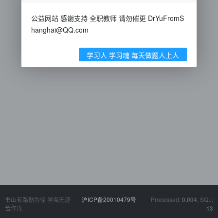
公益网站 感谢支持 全职教师 请勿催更 DrYuFromS
hanghai@QQ.com
学习人 学习魂 每天做题人上人
书山有路勤为径 学海无涯
沪ICP备20010479号
Processed:
, SQL:
0.004
苦作舟
13