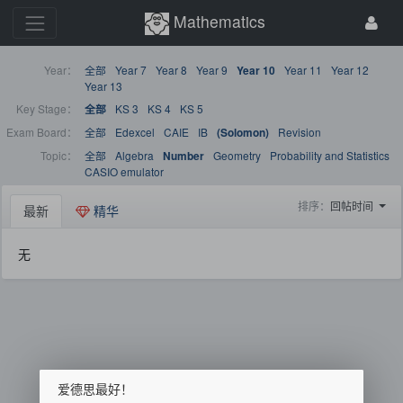
Mathematics
Year：
全部
Year 7
Year 8
Year 9
Year 11
Year 12
Year 10
Year 13
Key Stage：
KS 3
KS 4
KS 5
全部
Exam Board：
全部
Edexcel
CAIE
IB
Revision
(Solomon)
Topic：
全部
Algebra
Geometry
Probability and Statistics
Number
CASIO emulator
排序：
回帖时间
最新
精华
无
爱德思最好！