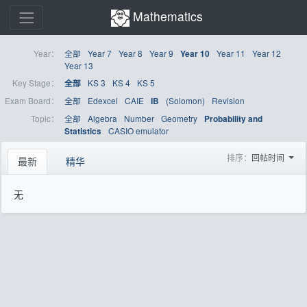
Mathematics
Year：
全部
Year 7
Year 8
Year 9
Year 11
Year 12
Year 10
Year 13
Key Stage：
KS 3
KS 4
KS 5
全部
Exam Board：
全部
Edexcel
CAIE
(Solomon)
Revision
IB
Topic：
全部
Algebra
Number
Geometry
Probability and
CASIO emulator
Statistics
排序：
回帖时间
最新
精华
无