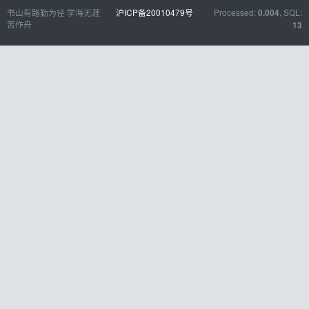
书山有路勤为径 学海无涯
沪ICP备20010479号
Processed:
, SQL:
0.004
苦作舟
13