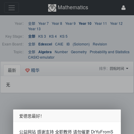
Mathematics
Year：
全部
Year 7
Year 8
Year 9
Year 11
Year 12
Year 10
Year 13
Key Stage：
KS 3
KS 4
KS 5
全部
Exam Board：
全部
CAIE
IB
(Solomon)
Revision
Edexcel
Topic：
全部
Number
Geometry
Probability and Statistics
Algebra
CASIO emulator
排序：
回帖时间
最新
精华
无
爱德思最好！
公益网站 感谢支持 全职教师 请勿催更 DrYuFromS