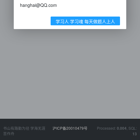
hanghai@QQ.com
学习人 学习魂 每天做题人上人
书山有路勤为径 学海无涯
沪ICP备20010479号
Processed:
, SQL:
0.004
苦作舟
13