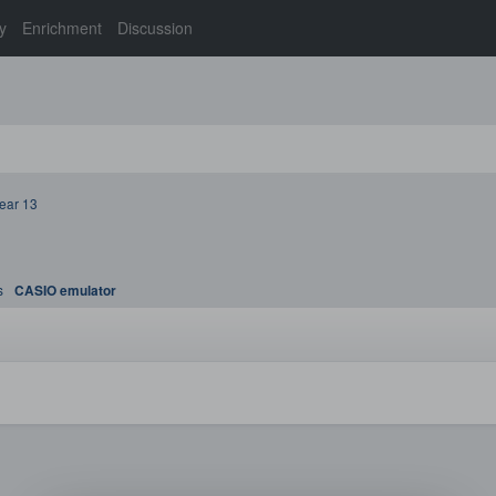
y
Enrichment
Discussion
ear 13
s
CASIO emulator