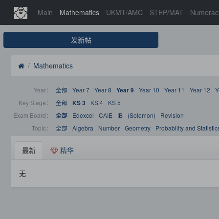
Main
Mathematics
UKMT/AMC
STEP/MAT
Numerac
发新帖
Mathematics
Year：
全部
Year 7
Year 8
Year 10
Year 11
Year 12
Y
Year 9
Key Stage：
全部
KS 4
KS 5
KS 3
Exam Board：
Edexcel
CAIE
IB
(Solomon)
Revision
全部
Topic：
全部
Algebra
Number
Geometry
Probability and Statistic
最新
精华
无