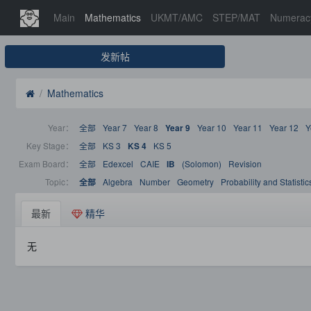
Main
Mathematics
UKMT/AMC
STEP/MAT
Numerac
发新帖
Mathematics
Year：
全部
Year 7
Year 8
Year 10
Year 11
Year 12
Y
Year 9
Key Stage：
全部
KS 3
KS 5
KS 4
Exam Board：
全部
Edexcel
CAIE
(Solomon)
Revision
IB
Topic：
Algebra
Number
Geometry
Probability and Statistic
全部
最新
精华
无