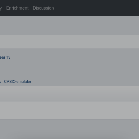
y
Enrichment
Discussion
ear 13
s
CASIO emulator