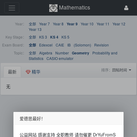
Mathematics
Year：
全部
Year 7
Year 8
Year 10
Year 11
Year 12
Year 9
Year 13
Key Stage：
全部
KS 3
KS 5
KS 4
Exam Board：
Edexcel
CAIE
IB
(Solomon)
Revision
全部
Topic：
全部
Algebra
Number
Probability and
Geometry
Statistics
CASIO emulator
排序：
回帖时间
最新
精华
无
爱德思最好！
公益网站 感谢支持 全职教师 请勿催更 DrYuFromS