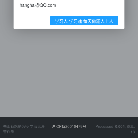
hanghai@QQ.com
学习人 学习魂 每天做题人上人
书山有路勤为径 学海无涯
沪ICP备20010479号
Processed:
, SQL:
0.004
苦作舟
13