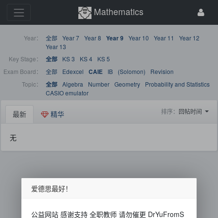
Mathematics
Year：
全部
Year 7
Year 8
Year 10
Year 11
Year 12
Year 9
Year 13
Key Stage：
KS 3
KS 4
KS 5
全部
Exam Board：
全部
Edexcel
IB
(Solomon)
Revision
CAIE
Topic：
Algebra
Number
Geometry
Probability and Statistics
全部
CASIO emulator
排序：
回帖时间
最新
精华
无
爱德思最好！
公益网站 感谢支持 全职教师 请勿催更 DrYuFromS