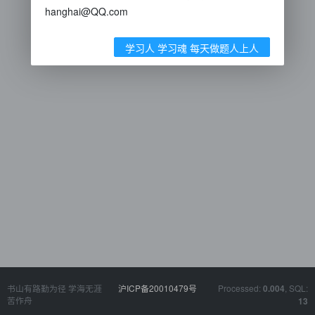
hanghai@QQ.com
学习人 学习魂 每天做题人上人
书山有路勤为径 学海无涯
沪ICP备20010479号
Processed:
, SQL:
0.004
苦作舟
13