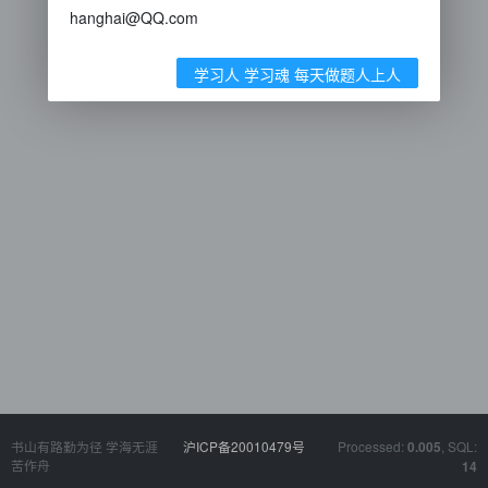
hanghai@QQ.com
学习人 学习魂 每天做题人上人
书山有路勤为径 学海无涯
沪ICP备20010479号
Processed:
, SQL:
0.005
苦作舟
14