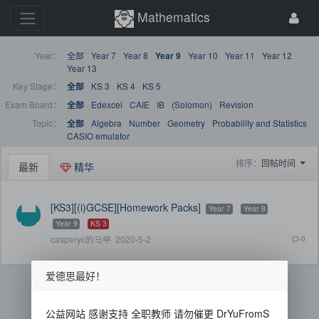
Mathematics
Year：
全部
Year 7
Year 8
Year 10
Year 11
Year 12
Year 9
Year 13
Key Stage：
KS 3
KS 4
KS 5
全部
Exam Board：
Edexcel
CAIE
IB
(Solomon)
Revision
全部
Topic：
Algebra
Number
Geometry
Probability and Statistics
全部
CASIO emulator
排序：
回帖时间
最新
精华
[KS3][(i)GCSE][Homework Packs]
Year 7
Year 8
Year 9
KS 3
casperyc的马甲
2020-5-2
0
爱德思最好！
公益网站 感谢支持 全职教师 请勿催更 DrYuFromS