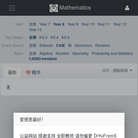
Mathematics
Year：
全部
Year 7
Year 9
Year 10
Year 11
Year 12
Year 8
Year 13
Key Stage：
KS 3
KS 4
KS 5
全部
Exam Board：
全部
Edexcel
IB
(Solomon)
Revision
CAIE
Topic：
全部
Algebra
Number
Geometry
Probability and Statistics
CASIO emulator
排序：
回帖时间
最新
精华
无
爱德思最好！
公益网站 感谢支持 全职教师 请勿催更 DrYuFromS