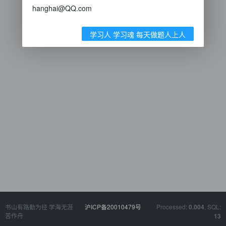
hanghai@QQ.com
学习人 学习魂 每天做题人上人
书山有路勤为径 学海无涯
沪ICP备20010479号
Processed:
, SQL:
0.004
苦作舟
13