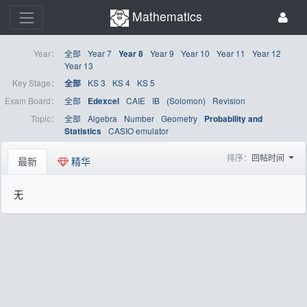
Mathematics
Year：
全部
Year 7
Year 9
Year 10
Year 11
Year 12
Year 8
Year 13
Key Stage：
KS 3
KS 4
KS 5
全部
Exam Board：
全部
CAIE
IB
(Solomon)
Revision
Edexcel
Topic：
全部
Algebra
Number
Geometry
Probability and
CASIO emulator
Statistics
排序：
回帖时间
最新
精华
无