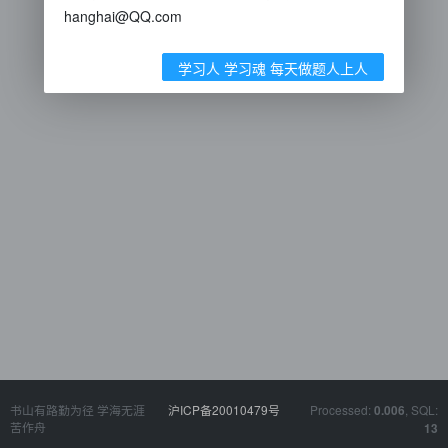
hanghai@QQ.com
学习人 学习魂 每天做题人上人
书山有路勤为径 学海无涯
沪ICP备20010479号
Processed:
, SQL:
0.006
苦作舟
13