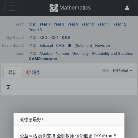
Mathematics
Year：
全部
Year 8
Year 9
Year 10
Year 11
Year 12
Year 7
Year 13
Key Stage：
全部
KS 3
KS 4
KS 5
Exam Board：
全部
Edexcel
CAIE
(Solomon)
Revision
IB
Topic：
全部
Algebra
Number
Geometry
Probability and Statistics
CASIO emulator
排序：
回帖时间
最新
精华
无
爱德思最好！
公益网站 感谢支持 全职教师 请勿催更 DrYuFromS