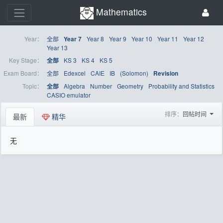
Mathematics
Year：
全部
Year 8
Year 9
Year 10
Year 11
Year 12
Year 7
Year 13
Key Stage：
KS 3
KS 4
KS 5
全部
Exam Board：
全部
Edexcel
CAIE
IB
(Solomon)
Revision
Topic：
Algebra
Number
Geometry
Probability and Statistics
全部
CASIO emulator
排序：
回帖时间
最新
精华
无