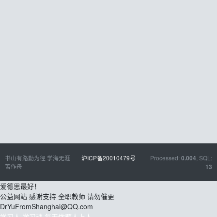
书山有路勤为径 学海无涯
沪ICP备20010479号
Processed:
, SQL:
0.004
苦作舟
13
爱德思最好！
公益网站 感谢支持 全职教师 请勿催更
DrYuFromShanghai@QQ.com
学习人 学习魂 每天做题人上人