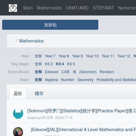
Main
Mathematics
UKMT/AMC
STEP/MAT
Numerac
发新帖
Mathematics
Year：
全部
Year 7
Year 8
Year 9
Year 10
Year 11
Year 12
Y
Key Stage：
全部
KS 3
KS 5
KS 4
Exam Board：
Edexcel
CAIE
IB
(Solomon)
Revision
全部
Topic：
Algebra
Number
Geometry
Probability and Statistic
全部
最新
精华
[Solomon][所罗门][Statistics][统计学][Practice Paper][练
casperyc的马甲
2025-7-14
[Edexcel][IAL][International A Level Mathematics and 