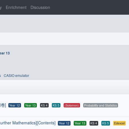
y
Enrichment
Discussion
ear 13
s
CASIO emulator
习卷]
Year 12
Year 13
KS 4
KS 5
(Solomon)
Probability and Statistics
Further Mathematics][Contents]
Year 12
Year 13
KS 4
KS 5
Edexcel