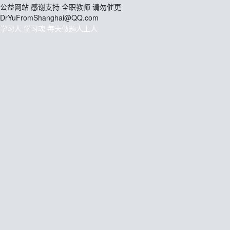
公益网站 感谢支持 全职教师 请勿催更
DrYuFromShanghai@QQ.com
学习人 学习魂 每天做题人上人