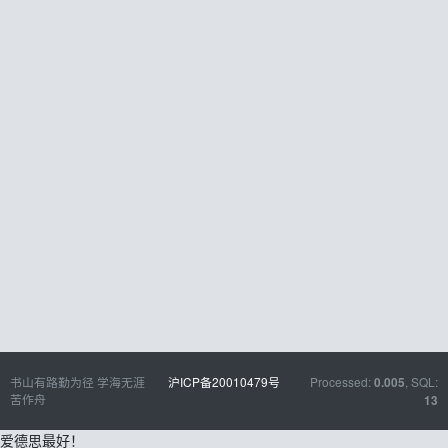
书山有路勤为径 学海无涯
沪ICP备20010479号
Processed:
, SQL:
0.005
苦作舟
13
爱德思最好！