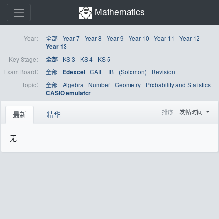
Mathematics
Year：
全部
Year 7
Year 8
Year 9
Year 10
Year 11
Year 12
Year 13
Key Stage：
KS 3
KS 4
KS 5
全部
Exam Board：
全部
CAIE
IB
(Solomon)
Revision
Edexcel
Topic：
全部
Algebra
Number
Geometry
Probability and Statistics
CASIO emulator
排序：
发帖时间
最新
精华
无