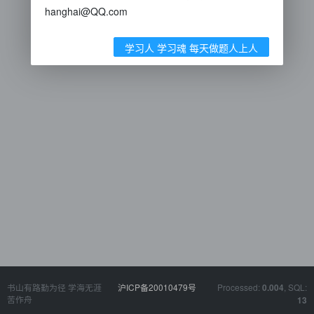
hanghai@QQ.com
学习人 学习魂 每天做题人上人
书山有路勤为径 学海无涯
沪ICP备20010479号
Processed:
, SQL:
0.004
苦作舟
13