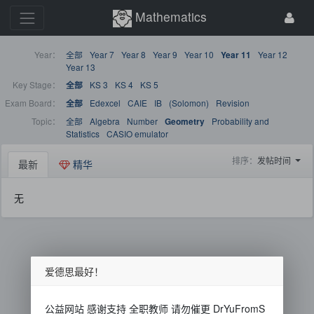
Mathematics
Year：
全部
Year 7
Year 8
Year 9
Year 10
Year 12
Year 11
Year 13
Key Stage：
KS 3
KS 4
KS 5
全部
Exam Board：
Edexcel
CAIE
IB
(Solomon)
Revision
全部
Topic：
全部
Algebra
Number
Probability and
Geometry
Statistics
CASIO emulator
排序：
发帖时间
最新
精华
无
爱德思最好！
公益网站 感谢支持 全职教师 请勿催更 DrYuFromS