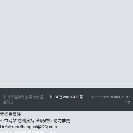
书山有路勤为径 学海无涯
沪ICP备20010479号
Processed:
, SQL:
0.004
苦作舟
13
爱德思最好！
公益网站 感谢支持 全职教师 请勿催更
DrYuFromShanghai@QQ.com
学习人 学习魂 每天做题人上人