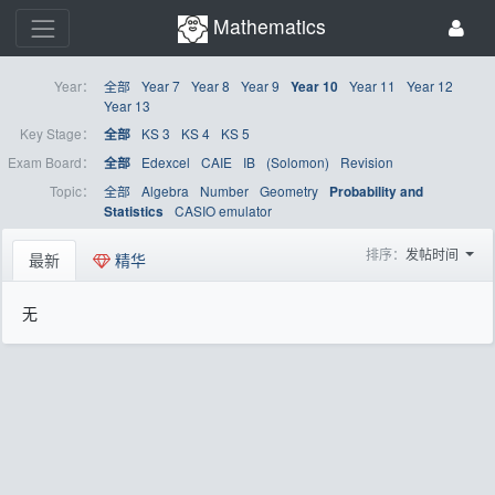
Mathematics
Year：
全部
Year 7
Year 8
Year 9
Year 11
Year 12
Year 10
Year 13
Key Stage：
KS 3
KS 4
KS 5
全部
Exam Board：
Edexcel
CAIE
IB
(Solomon)
Revision
全部
Topic：
全部
Algebra
Number
Geometry
Probability and
CASIO emulator
Statistics
排序：
发帖时间
最新
精华
无