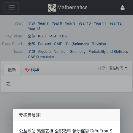
Mathematics
Year：
全部
Year 8
Year 9
Year 10
Year 11
Year 12
Year 7
Year 13
Key Stage：
全部
KS 3
KS 4
KS 5
Exam Board：
全部
Edexcel
CAIE
IB
Revision
(Solomon)
Topic：
Algebra
Number
Geometry
Probability and Statistics
全部
CASIO emulator
排序：
发帖时间
最新
精华
无
爱德思最好！
公益网站 感谢支持 全职教师 请勿催更 DrYuFromS