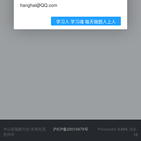
hanghai@QQ.com
学习人 学习魂 每天做题人上人
书山有路勤为径 学海无涯
沪ICP备20010479号
Processed:
, SQL:
0.004
苦作舟
13