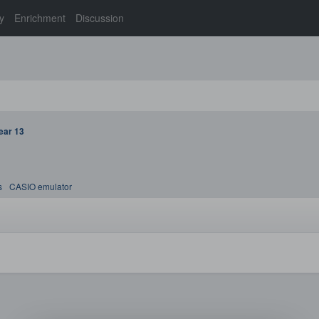
y
Enrichment
Discussion
ear 13
s
CASIO emulator