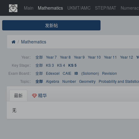
Main
Mathematics
UKMT/AMC
STEP/MAT
Numerac
发新帖
Mathematics
Year：
全部
Year 7
Year 8
Year 9
Year 10
Year 11
Year 12
Y
Key Stage：
全部
KS 3
KS 4
KS 5
Exam Board：
全部
Edexcel
CAIE
(Solomon)
Revision
IB
Topic：
Algebra
Number
Geometry
Probability and Statistic
全部
最新
精华
无