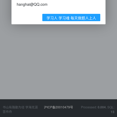
hanghai@QQ.com
学习人 学习魂 每天做题人上人
书山有路勤为径 学海无涯
沪ICP备20010479号
Processed:
, SQL:
0.004
苦作舟
13