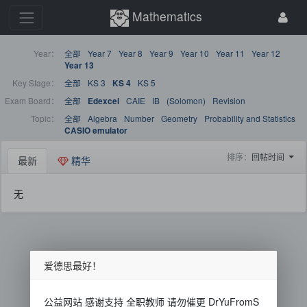
Mathematics
Year：
全部
Year 7
Year 8
Year 9
Year 10
Year 11
Year 12
Year 13
Key Stage：
全部
KS 3
KS 5
KS 4
Exam Board：
全部
CAIE
IB
(Solomon)
Revision
Edexcel
Topic：
全部
Algebra
Number
Geometry
Probability and Statistics
CASIO emulator
排序：
回帖时间
最新
精华
无
爱德思最好！
公益网站 感谢支持 全职教师 请勿催更 DrYuFromS