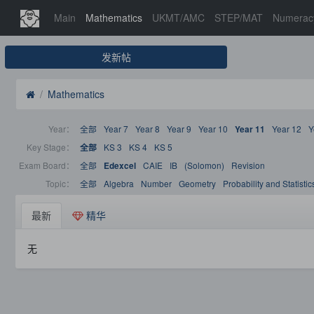
Main
Mathematics
UKMT/AMC
STEP/MAT
Numerac
发新帖
Mathematics
Year：
全部
Year 7
Year 8
Year 9
Year 10
Year 12
Y
Year 11
Key Stage：
KS 3
KS 4
KS 5
全部
Exam Board：
全部
CAIE
IB
(Solomon)
Revision
Edexcel
Topic：
全部
Algebra
Number
Geometry
Probability and Statistic
最新
精华
无