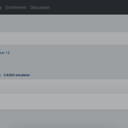
y
Enrichment
Discussion
ear 13
s
CASIO emulator