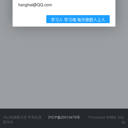
hanghai@QQ.com
学习人 学习魂 每天做题人上人
书山有路勤为径 学海无涯
沪ICP备20010479号
Processed:
, SQL:
0.004
苦作舟
13