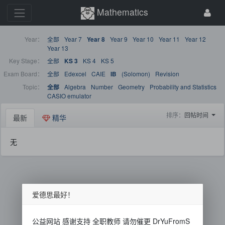
Mathematics
Year：
全部
Year 7
Year 9
Year 10
Year 11
Year 12
Year 8
Year 13
Key Stage：
全部
KS 4
KS 5
KS 3
Exam Board：
全部
Edexcel
CAIE
(Solomon)
Revision
IB
Topic：
Algebra
Number
Geometry
Probability and Statistics
全部
CASIO emulator
排序：
回帖时间
最新
精华
无
爱德思最好！
公益网站 感谢支持 全职教师 请勿催更 DrYuFromS