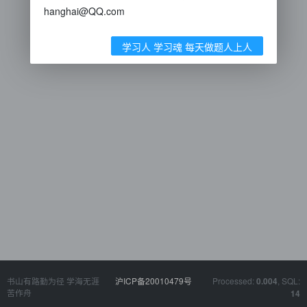
hanghai@QQ.com
学习人 学习魂 每天做题人上人
书山有路勤为径 学海无涯
沪ICP备20010479号
Processed:
, SQL:
0.004
苦作舟
14