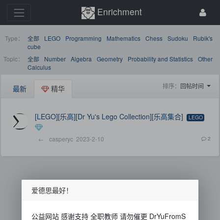
Enrichment
Type：
全部
LEGO
Programming
Mathematics
Chess
Sudoku
Rubik's
cube
Topic：
全部
Number
Algebra
Geometry
Probability and Statistics
Other
Calculus
排序：
回帖时间
最新
精华
[LEGO][乐高][Dr Yu's Lego Collection][乐高集合]
LEGO
←
casperyc
2023-2-10
2
爱德思最好！
公益网站 感谢支持 全职教师 请勿催更 DrYuFromS